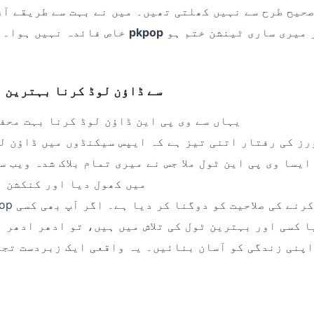
حیح طرح سے نہیں کھلتی تھیں۔ میں نے بہت سے طریقے آ
کا پتہ چلا اور میری ساری ٹینشن ختم ہو
pkpop
خاص فائدہ نہیں ہوا۔ پھر ایک دن مجھے
کیوں pkpop سے ڈاؤن لوڈ کرنا بہترین
یہاں سے وی پی این ڈاؤن لوڈ کرنا بہت محف
رز کی رفتار اتنی تیز ہے کہ ایپس سیکنڈوں میں ڈاؤن ل
یسا وی پی این ٹول ملا جس نے میری تمام بلاک شدہ ویب س
میں کھول دیا اور کنکشن ب
ا کسی اور بہترین ٹول کی تلاش میں ہیں، تو ادھر ادھر 