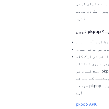
زمائے لیکن کوئی
گئی۔
 ہے؟
وظ اور آسان ہے۔
وڈ ہو جاتی ہیں۔
ائٹس کو ایک کلک
ھی نہیں ٹوٹتا۔
سچ کہوں تو، pkpop نے میری کام کرنے کی صلاحیت کو دوگنا کر دیا ہے۔ اگر آپ بھی کسی
بھٹکنے کے بجائے
سیدھا pkpop پر جائیں اور اپنی زندگی کو آسان بنائیں۔ یہ واقعی ایک زبردست تجربہ
ہے!
pkpop APK