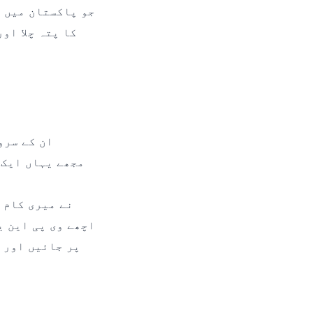
جو پاکستان میں ص
ان کے سرو
مجھے یہاں ایک ا
اچھے وی پی این ی