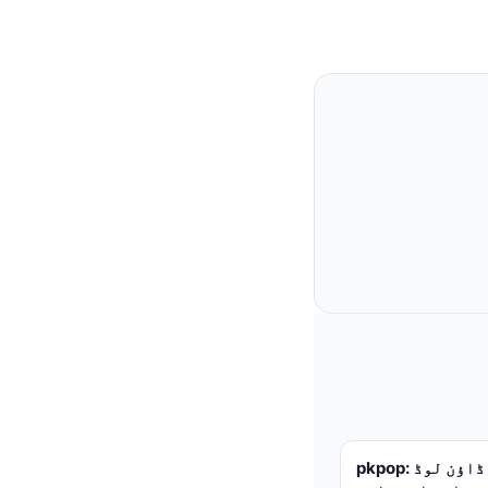
pkpop: آفیشل سافٹ ویئر اور گیمز ڈاؤن لوڈ