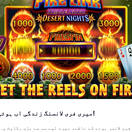
میری فری لانسنگ زندگی اب ہوئی بالکل آسان!
 فری لانسر ہونے کے ناطے، میرے لیے سب سے بڑی رکاوٹ وہ