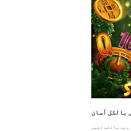
 ویب سائٹس تھیں