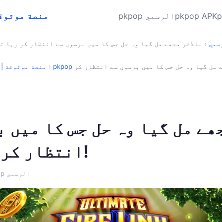
pkpop ✅ منصة م
pkpop APK
pkpop الرسمي
الرسمي
›
 مل گیا وہ حل جس کا میں برسوں سے انتظار کر
›
pkpop ✅ منصة موثوق
ھے مل گیا وہ حل جس کا میں 
انتظار کر رہا تھا!
· pkpop الرسمي