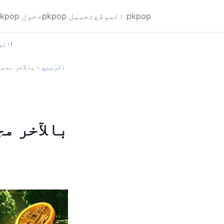
الموقع pkpop
pkpop تحميل
pkpop دخول
بالآخر مجھے مل گیا وہ حل جس کا میں برسوں سے انتظار کر رہا تھا!
pkpop 
pkpop الرسمي
›
بالآخر مجھے
بالآخر مج