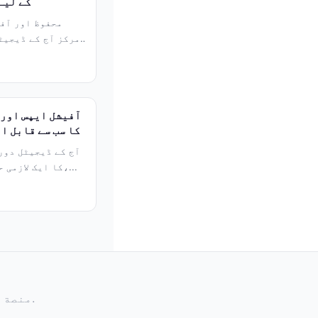
کے لیے
مرکز آج کے ڈیجیٹ
کا سب سے قابل ا
آج کے ڈیجیٹل دور
کا ایک لازمی حصہ بن چکا ہے۔ چاہے وہ کام ہو،...
© 2026 pkpop ✅ منصة موثوقة | تحميل مجاني. جميع الحقوق محفوظة.