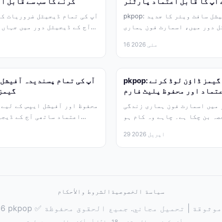
 آپ کا قابل اعتماد پارٹنر
کرنے کا سب سے قابل ا
pkpop: محفوظ اور آفیشل سافٹ ویئر کا جدید
ل دور میں، اسمارٹ فون ہماری
آج کے ڈیجیٹل دور میں جہاں 
زندگی کا ایک...
16 مئی 2026
pkpop: آفیشل ایپس اور گیمز ڈاؤن لوڈ کرنے
عتماد اور محفوظ پلیٹ فارم
گیمز
 میں اسمارٹ فون ہماری زندگی
اعتماد ساتھی آج کے ڈیجی
29 اپریل 2026
سياسة الخصوصية
الشروط والأحكام
يجب أن يكون عمر المستخدم 18 عامًا أو أكثر. العب بمسؤولية.