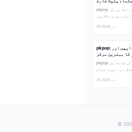
عتماد پلیٹ فارم
pkpop: آپ کی تمام ڈیجیٹل ضروریات کا ایک ہی حل
انٹرنیٹ پر لاکھوں
ایپلی...
22 مئی 2026
pkpop: آپ کی تمام پسندیدہ آفیشل ایپس اور
 کا بہترین مرکز
pkpop: محفوظ اور آفیشل ایپس کے لیے آپ کا قابل
ٹل دور میں، جہاں
اسمارٹ فونز...
14 مئی 2026