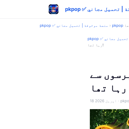
وثوقة | تحميل مجاني
›
pkpop ✅ منصة موثوقة | تحميل مجاني
ة | تحميل مجاني
رہا تھا!
برسوں سے
18 اپریل 2026