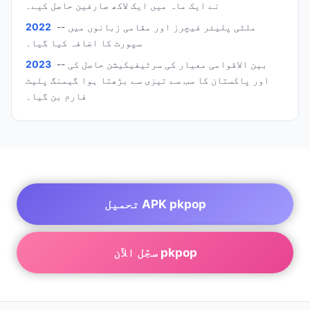
نے ایک ماہ میں ایک لاکھ صارفین حاصل کیے۔
-- ملٹی پلیئر فیچرز اور مقامی زبانوں میں
2022
سپورٹ کا اضافہ کیا گیا۔
-- بین الاقوامی معیار کی سرٹیفیکیشن حاصل کی
2023
اور پاکستان کا سب سے تیزی سے بڑھتا ہوا گیمنگ پلیٹ
فارم بن گیا۔
تحميل APK pkpop
سجّل الآن pkpop