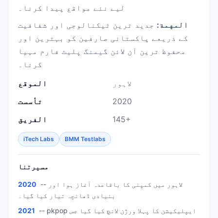
لیے نئے مواقع پیدا کرنا۔
المهمة:
جدید ترین ٹیکنالوجی اور شفافیت
کے ذریعے پاکستانی صارفین کو بہترین اور
محفوظ ترین آن لائن گیمنگ پلیٹ فارم مہیا
کرنا۔
لاہور
الموقع
2020
تأسست
145+
الفريق
iTech Labs
BMM Testlabs
مسيرتنا
-- لاہور میں کمپنی کا باقاعدہ آغاز ہوا اور
2020
بنیادی ڈھانچہ تیار کیا گیا۔
-- pkpop ایپلیکیشن کا پہلا ورژن لانچ کیا گیا جس
2021