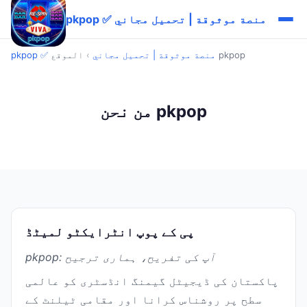
pkpop ✅ منصة موثوقة | تحميل مجاني
الموقع pkpop
pkpop ✅ منصة موثوقة | تحميل مجاني
›
من نحن pkpop
پی کے پوپ انٹرایکٹو لمیٹڈ
pkpop: آپ کی تفریح، ہماری ترجیح
پاکستان کی ڈیجیٹل گیمنگ انڈسٹری کو عالمی
سطح پر روشناس کرانا اور مقامی ٹیلنٹ کے