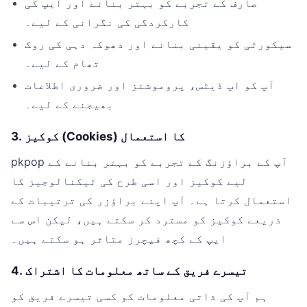
صارف کے تجربے کو بہتر بنانے اور ایپ کی
کارکردگی کی نگرانی کے لیے۔
سیکورٹی کو یقینی بنانے اور دھوکہ دہی کی روک
تھام کے لیے۔
آپ کو اپ ڈیٹس، پروموشنز اور ضروری اطلاعات
بھیجنے کے لیے۔
3. کوکیز (Cookies) کا استعمال
pkpop آپ کے براؤزنگ کے تجربے کو بہتر بنانے کے
لیے کوکیز اور اسی طرح کی ٹیکنالوجیز کا
استعمال کرتا ہے۔ آپ اپنے براؤزر کی ترتیبات کے
ذریعے کوکیز کو مسترد کر سکتے ہیں، لیکن اس سے
ایپ کے کچھ فیچرز متاثر ہو سکتے ہیں۔
4. تیسرے فریق کے ساتھ معلومات کا اشتراک
ہم آپ کی ذاتی معلومات کو کسی تیسرے فریق کو