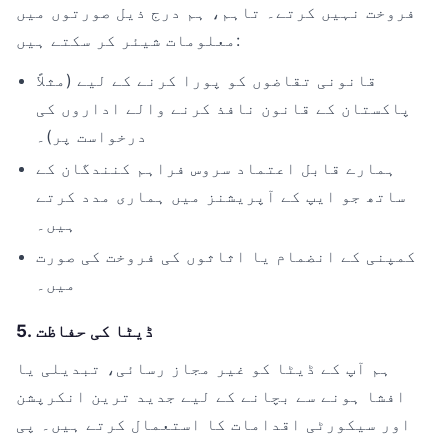
فروخت نہیں کرتے۔ تاہم، ہم درج ذیل صورتوں میں
معلومات شیئر کر سکتے ہیں:
قانونی تقاضوں کو پورا کرنے کے لیے (مثلاً
پاکستان کے قانون نافذ کرنے والے اداروں کی
درخواست پر)۔
ہمارے قابل اعتماد سروس فراہم کنندگان کے
ساتھ جو ایپ کے آپریشنز میں ہماری مدد کرتے
ہیں۔
کمپنی کے انضمام یا اثاثوں کی فروخت کی صورت
میں۔
5. ڈیٹا کی حفاظت
ہم آپ کے ڈیٹا کو غیر مجاز رسائی، تبدیلی یا
افشا ہونے سے بچانے کے لیے جدید ترین انکرپشن
اور سیکورٹی اقدامات کا استعمال کرتے ہیں۔ پی