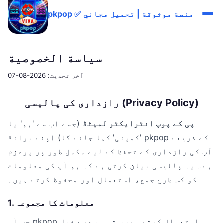
pkpop ✅ منصة موثوقة | تحميل مجاني
سياسة الخصوصية
آخر تحديث: 2026-08-07
رازداری کی پالیسی (Privacy Policy)
پی کے پوپ انٹرایکٹو لمیٹڈ
(جسے اب سے 'ہم' یا
'کمپنی' کہا جائے گا) اپنے برانڈ pkpop کے ذریعے
آپ کی رازداری کے تحفظ کے لیے مکمل طور پر پرعزم
ہے۔ یہ پالیسی بیان کرتی ہے کہ ہم آپ کی معلومات
کو کس طرح جمع، استعمال اور محفوظ کرتے ہیں۔
1. معلومات کا مجموعہ
جب آپ pkpop استعمال کرتے ہیں، تو ہم درج ذیل