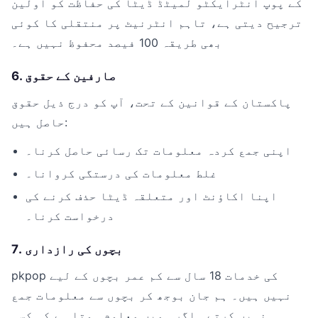
کے پوپ انٹرایکٹو لمیٹڈ ڈیٹا کی حفاظت کو اولین
ترجیح دیتی ہے، تاہم انٹرنیٹ پر منتقلی کا کوئی
بھی طریقہ 100 فیصد محفوظ نہیں ہے۔
6. صارفین کے حقوق
پاکستان کے قوانین کے تحت، آپ کو درج ذیل حقوق
حاصل ہیں:
اپنی جمع کردہ معلومات تک رسائی حاصل کرنا۔
غلط معلومات کی درستگی کروانا۔
اپنا اکاؤنٹ اور متعلقہ ڈیٹا حذف کرنے کی
درخواست کرنا۔
7. بچوں کی رازداری
pkpop کی خدمات 18 سال سے کم عمر بچوں کے لیے
نہیں ہیں۔ ہم جان بوجھ کر بچوں سے معلومات جمع
نہیں کرتے۔ اگر ہمیں معلوم ہوتا ہے کہ کسی