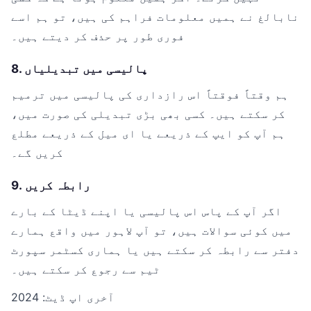
نابالغ نے ہمیں معلومات فراہم کی ہیں، تو ہم اسے
فوری طور پر حذف کر دیتے ہیں۔
8. پالیسی میں تبدیلیاں
ہم وقتاً فوقتاً اس رازداری کی پالیسی میں ترمیم
کر سکتے ہیں۔ کسی بھی بڑی تبدیلی کی صورت میں،
ہم آپ کو ایپ کے ذریعے یا ای میل کے ذریعے مطلع
کریں گے۔
9. رابطہ کریں
اگر آپ کے پاس اس پالیسی یا اپنے ڈیٹا کے بارے
میں کوئی سوالات ہیں، تو آپ لاہور میں واقع ہمارے
دفتر سے رابطہ کر سکتے ہیں یا ہماری کسٹمر سپورٹ
ٹیم سے رجوع کر سکتے ہیں۔
آخری اپ ڈیٹ: 2024