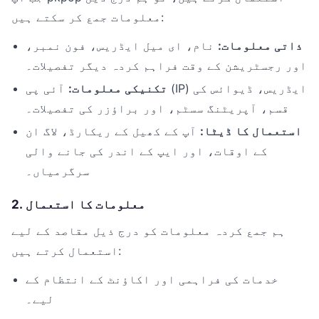
معلومات جمع کر سکتے ہیں:
ذاتی معلومات:
نام، ای میل ایڈریس، فون نمبر،
اور رجسٹریشن کے وقت فراہم کردہ دیگر تفصیلات۔
تکنیکی معلومات:
آئی پی (IP) ایڈریس، ڈیوائس کی
قسم، آپریٹنگ سسٹم، اور براؤزر کی تفصیلات۔
استعمال کا ڈیٹا:
آپ کے کھیل کے ریکارڈ، لاگ ان
کے اوقات، اور ایپ کے اندر کی جانے والی
سرگرمیاں۔
2. معلومات کا استعمال
ہم جمع کردہ معلومات کو درج ذیل مقاصد کے لیے
استعمال کرتے ہیں:
خدمات کی فراہمی اور اکاؤنٹ کے انتظام کے
لیے۔